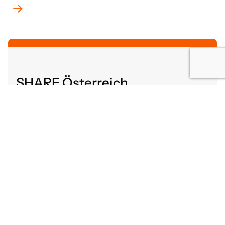
SHARE Österreich
Altenbergerstraße 52
4040 Linz, Österreich
share@gutaltern.at