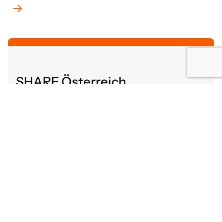
SHARE Österreich
Altenbergerstraße 52
4040 Linz, Österreich
share@gutaltern.at