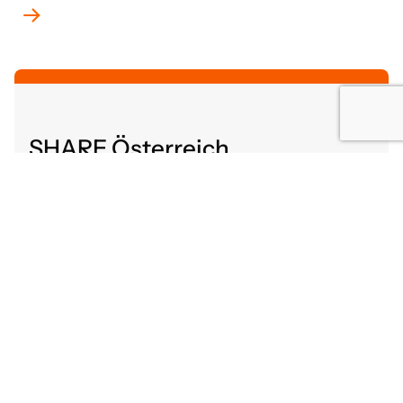
SHARE Österreich
Altenbergerstraße 52
4040 Linz, Österreich
share@gutaltern.at