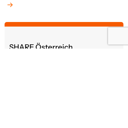
SHARE Österreich
Altenbergerstraße 52
4040 Linz, Österreich
share@gutaltern.at