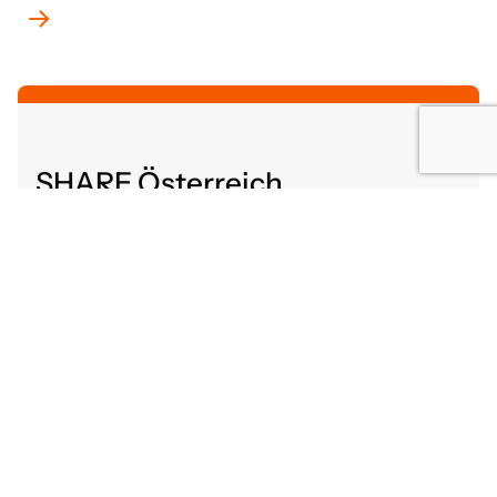
SHARE Österreich
Altenbergerstraße 52
4040 Linz, Österreich
share@gutaltern.at