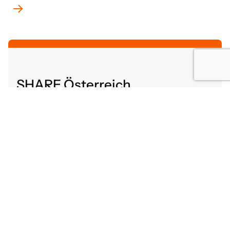
SHARE Österreich
Altenbergerstraße 52
4040 Linz, Österreich
share@gutaltern.at