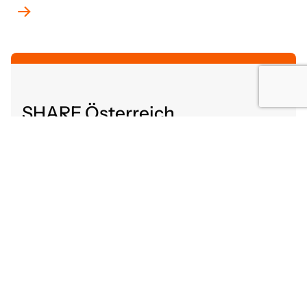
SHARE Österreich
Altenbergerstraße 52
4040 Linz, Österreich
share@gutaltern.at