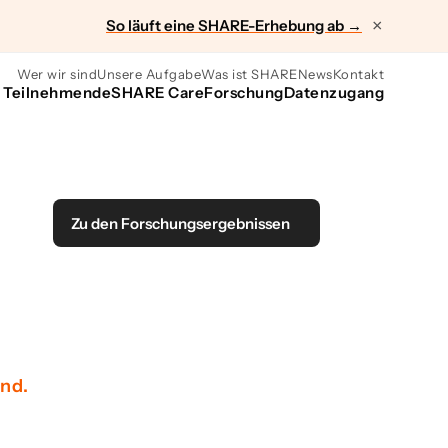
So läuft eine SHARE-Erhebung ab →
×
Wer wir sind
Unsere Aufgabe
Was ist SHARE
News
Kontakt
r Teilnehmende
SHARE Care
Forschung
Datenzugang
Zu den Forschungsergebnissen
nd.