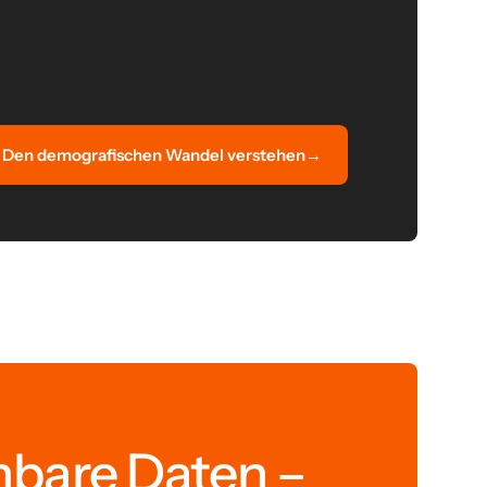
Den demografischen Wandel verstehen
→
hbare Daten –