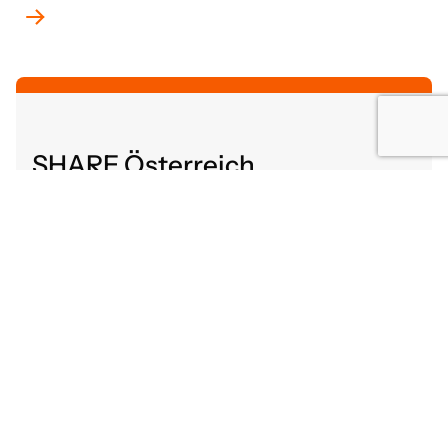
SHARE Österreich
Altenbergerstraße 52
4040 Linz, Österreich
share@gutaltern.at