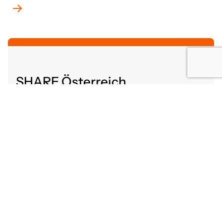
SHARE Österreich
Altenbergerstraße 52
4040 Linz, Österreich
share@gutaltern.at