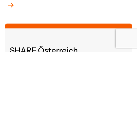
SHARE Österreich
Altenbergerstraße 52
4040 Linz, Österreich
share@gutaltern.at