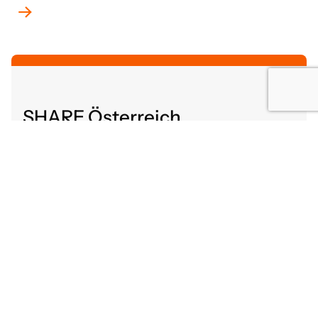
SHARE Österreich
Altenbergerstraße 52
4040 Linz, Österreich
share@gutaltern.at