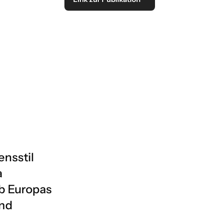
ensstil
a
lb Europas
und