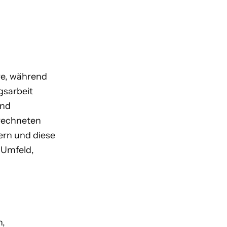
hre, während
gsarbeit
und
rrechneten
tern und diese
 Umfeld,
n,