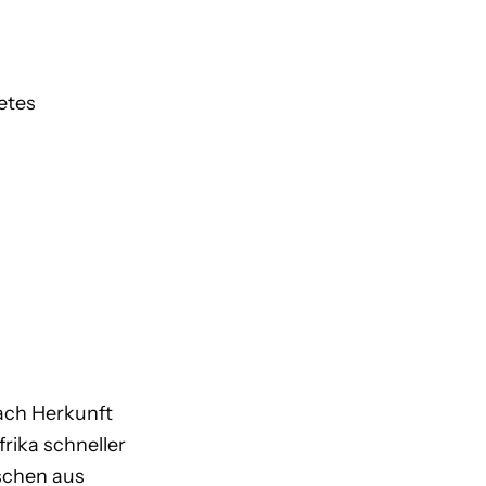
etes
nach Herkunft
rika schneller
nschen aus