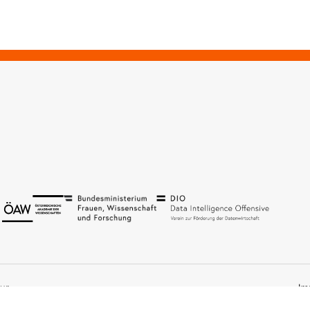
ur
Im