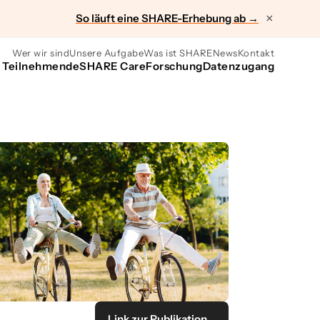
So läuft eine SHARE-Erhebung ab →
×
Wer wir sind
Unsere Aufgabe
Was ist SHARE
News
Kontakt
r Teilnehmende
SHARE Care
Forschung
Datenzugang
Link zur Publikation